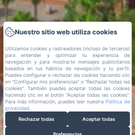
Nuestro sitio web utiliza cookies
Utilizamos cookies y rastreadores (incluso de terceros)
para entender y optimizar tu experiencia de
navegación y para mostrarte mensajes publicitarios
basados en tus hábitos de navegación y tu perfil.
Puedes configurar o rechazar las cookies haciendo clic
en "Configurar mis preferencias" o "Rechazar todas las
cookies". También puedes aceptar todas las cookies
haciendo clic en el botón "Aceptar todas las cookies".
Para más información, puedes leer nuestra
Política de
privacidad
.
Rechazar todas
Aceptar todas
Preferencias