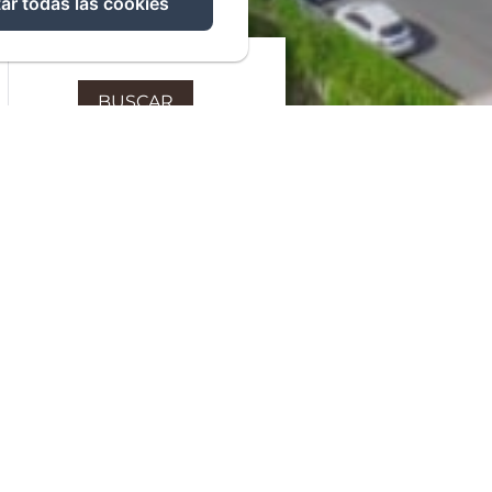
ar todas las cookies
BUSCAR
 unas habitaciones muy
acogedoras
aciones, diseñadas con esmero para ofrecer
 una estancia agradable. Cada espacio está
 huéspedes se relajen, descansen bien y
 cada momento con tranquilidad.