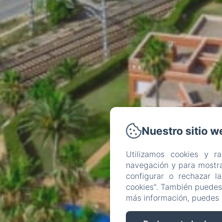
Nuestro sitio w
Utilizamos cookies y r
navegación y para mostra
configurar o rechazar l
cookies". También puedes 
más información, puedes 