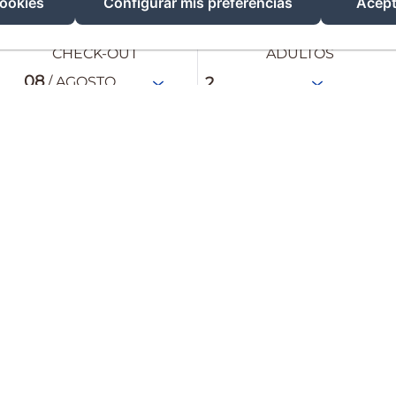
cookies
Configurar mis preferencias
Acept
CHECK-OUT
ADULTOS
08
/ AGOSTO
Te esperan
Descubre nuestras habit
comodidad, sencillez y
pensado para que los
disfruten de