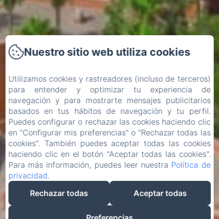
Nuestro sitio web utiliza cookies
Utilizamos cookies y rastreadores (incluso de terceros)
para entender y optimizar tu experiencia de
navegación y para mostrarte mensajes publicitarios
basados en tus hábitos de navegación y tu perfil.
Puedes configurar o rechazar las cookies haciendo clic
en "Configurar mis preferencias" o "Rechazar todas las
cookies". También puedes aceptar todas las cookies
haciendo clic en el botón "Aceptar todas las cookies".
Para más información, puedes leer nuestra
Política de
privacidad
.
Rechazar todas
Aceptar todas
Preferencias