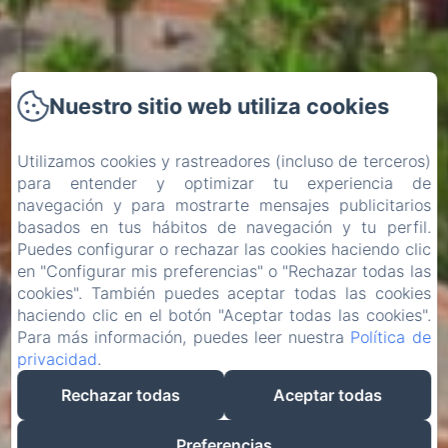
Nuestro sitio web utiliza cookies
Utilizamos cookies y rastreadores (incluso de terceros)
para entender y optimizar tu experiencia de
navegación y para mostrarte mensajes publicitarios
basados en tus hábitos de navegación y tu perfil.
Puedes configurar o rechazar las cookies haciendo clic
en "Configurar mis preferencias" o "Rechazar todas las
cookies". También puedes aceptar todas las cookies
haciendo clic en el botón "Aceptar todas las cookies".
Para más información, puedes leer nuestra
Política de
privacidad
.
Rechazar todas
Aceptar todas
Preferencias